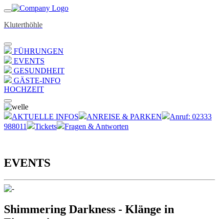
Kluterthöhle
FÜHRUNGEN
EVENTS
GESUNDHEIT
GÄSTE-INFO
HOCHZEIT
AKTUELLE INFOS
ANREISE & PARKEN
Anruf: 02333
988011
Tickets
Fragen & Antworten
EVENTS
Shimmering Darkness - Klänge in